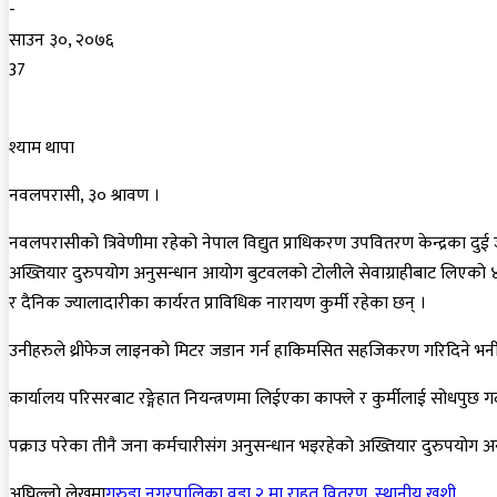
-
साउन ३०, २०७६
37
श्याम थापा
नवलपरासी, ३० श्रावण ।
नवलपरासीको त्रिवेणीमा रहेको नेपाल विद्युत प्राधिकरण उपवितरण केन्द्रका दु
अख्तियार दुरुपयोग अनुसन्धान आयोग बुटवलको टोलीले सेवाग्राहीबाट लिएको ४६ हजा
र दैनिक ज्यालादारीका कार्यरत प्राविधिक नारायण कुर्मी रहेका छन् ।
उनीहरुले थ्रीफेज लाइनको मिटर जडान गर्न हाकिमसित सहजिकरण गरिदिने भनी स
कार्यालय परिसरबाट रङ्गेहात नियन्त्रणमा लिईएका काफ्ले र कुर्मीलाई सोधपुछ ग
पक्राउ परेका तीनै जना कर्मचारीसंग अनुसन्धान भइरहेको अख्तियार दुरुपयोग अ
अघिल्लो लेखमा
गरुडा नगरपालिका वडा २ मा राहत वितरण, स्थानीय खुशी