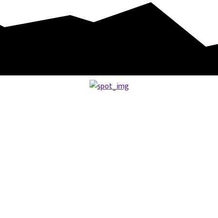
त)
ाह (भिडियो)