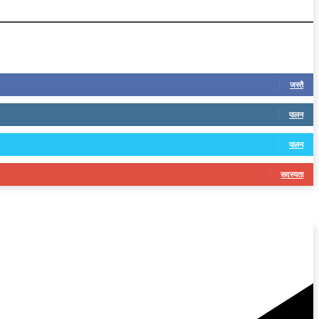
जस्तै
पालन
पालन
सदस्यता