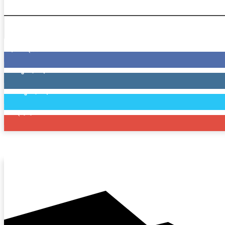
9,126
प्रशंसक
0
अनुयायीहरूलाई
19
अनुयायीहरूलाई
5
ग्राहकहरु