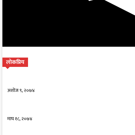
लोकप्रिय
तस्करीकाे माल नियन्त्रणमा लिदा प्रहरीलाइ हम्मेहम्मे
अशोज ९, २०७४
नवलपरासीमा मदारबाबा मेला, हिन्दुमुस्लिमकाे साझा थलाे (फाेटाेफिचर सहि
माघ १८, २०७४
मलुकमा नेतृत्व देखिएन, मैले जिम्मेवारी लिने समय आयोः पूर्वराजा ज्ञानेन्द्र श