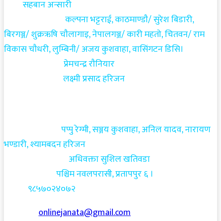
डेस्कः
सहबान अन्सारी
विशेष सम्वाददाता:
कल्पना भट्टराई, काठमाण्डाै/ सुरेश बिडारी,
बिरगञ्ज/ शुक्रऋषि चाैलागाइ, नेपालगञ्ज/ कारी महताे, चितवन/ राम
विकास चाैधरी, लुम्बिनी/ अजय कुशवाहा, वासिंगटन डिसि।
फाेटाे सम्वाददाता:
प्रेमचन्द्र राैनियार
सीमा सम्वाददाता:
लक्ष्मी प्रसाद हरिजन
सम्वाददाताहरु:
पप्पु रेग्मी, सञ्जय कुशवाहा, अनिल यादव, नारायण
भण्डारी, श्यामबदन
हरिजन
कानुनी
सल्लाहकारः
अधिवक्ता सुशिल खतिवडा
प्रधान कार्यालयः
पश्चिम नवलपरासी, प्रतापपुर ६ ।
सम्पर्कः
९८५७०२४०७२
Email us:
onlinejanata@gmail.com