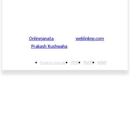
© 2018-2022||
Onlinejanata
||Design by
weblinknp.com
|
Maintained by
Prakash Kushwaha
Preeti to Unicode
सम्पर्क
विज्ञापन
हाम्रोबारे