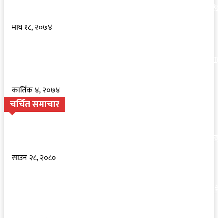
नवलपरासीमा मदारबाबा मेला, हिन्दुमुस्लिमकाे साझा थलाे (फाेटाेफिचर सहि
माघ १८, २०७४
मलुकमा नेतृत्व देखिएन, मैले जिम्मेवारी लिने समय आयोः पूर्वराजा ज्ञानेन्द्र शा
(भिडियो)
कार्तिक ४, २०७४
चर्चित समाचार
शाश्वतधाममा बागेश्वरधाम सरकार आगमनकाे तयारी भव्य, अनलाइन बुकिङ्ग ख
साउन २८, २०८०
सुस्तामा हतियार सहित पसेकाे भारतीय प्रहरीकाे रहस्यमय याेजना असफल, 
प्रहरी मूकदर्शक