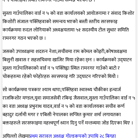
न ५ पक्लिहवा स्थित रामनगर गाउँमा सम्पन्न भएको छ ।
सुस्ता गाउँपालिका वार्ड न ५ को वडा कार्यालयको आयोजनामा र संवाद किशोर
किशोरी संजाल पक्लिहवाको समन्वय भएको बस्ती स्तरीय सरसफाइ
कार्यक्रममा रुदल लोनियाको अध्यक्षयतामा ५१ सदस्यीय टोल सुधार समिति
रामनगर गठन भएको छ ।
जसको उपाध्यक्षमा शदरुन नेशा,सचीवमा राम कोमल कोइरी,कोषाध्यक्षमा
बिसुनी खवास र सहसचिवमा खाजिर मिया रहेका छ्न । कार्यक्रमको उद्घाटन
सुस्ता गाउँपालिकाको वार्ड न ५ पक्लिह्वा स्थित रामनगर गाउँको बाटो र
चोकहरुमा रहेको फोहोरहरु सरसफाइ गरि उद्घाटन गरिएको थियोे ।
सो कार्यक्रममा पत्रकार श्याम थापा,पक्लिहवा स्वास्थ्य चौकीका इन्चार्ज
राजकिशोर मण्डल,युवा समाजसेवी रबिन्द्र जैसवाल,सुस्ता गाउँपालिका वार्ड न ५
का वडा अध्यक्ष प्रभुनाथ यादव,वार्ड न ५ को वडा कार्यालयका सचीव कर्ण
बहादुर दर्लामी मगर र एबिसी नेपालका सन्जित कुमार शर्मा लगायतका
बक्ताहरुले सरसफाइमा महत्त्वपूर्ण ध्यान दिनु पर्ने मन्तव्यमा जोड दिएका थिए ।
अघिल्लो लेखमा
प्रथम सरावल अध्यक्ष गोल्डकपको उपाधि २८ बिगहा