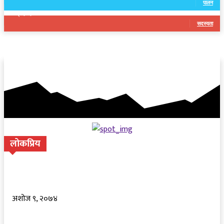
पालन
5
ग्राहकहरु
सदस्यता
लोकप्रिय
तस्करीकाे माल नियन्त्रणमा लिदा प्रहरीलाइ हम्मेहम्मे
अशोज ९, २०७४