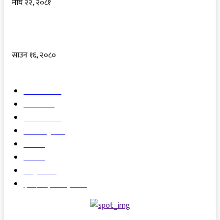
माघ २२, २०८१
बागेश्वरधाम सरकारले शाश्वतधाममा कथावाचन गर्ने
साउन १६, २०८०
चर्चित
समाचार
3720
समाज
1571
राजनीति
1308
अन्तरराष्ट्रिय
911
अर्थ
227
खेल
161
संस्कृति
160
हेल्थ/लाइफस्टाइल
108