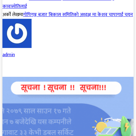
कावासाेतिलाई
अर्को लेखमा
गाेपिगञ्ज बजार बिकास समितिकाे अध्यक्ष मा केशव चापागाईं चयन
admin