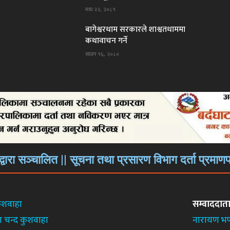
माघ २२, २०८१
बागेश्वरधाम सरकारले शाश्वतधाममा
कथावाचन गर्ने
साउन १६, २०८०
. द्वारा सञ्चालित || सूचना तथा प्रसारण विभाग दर्ता प्
ुशवाहा
सम्वाददात
श चन्द कुशवाहा
नारायण भण्