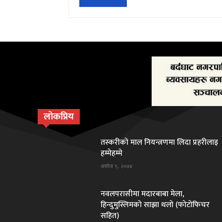
लोकप्रिय
तस्करीकाे माल नियन्त्रणमा लिदा प्रहरीलाइ
हम्मेहम्मे
अशोज ९, २०७४
नवलपरासीमा मदारबाबा मेला,
हिन्दुमुस्लिमकाे साझा थलाे (फाेटाेफिचर
सहित)