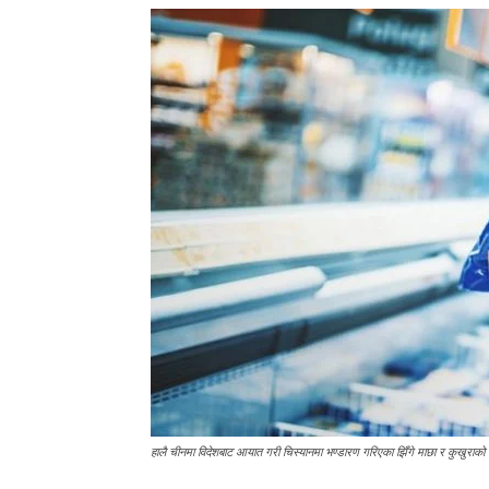
हालै चीनमा विदेशबाट आयात गरी चिस्यानमा भण्डारण गरिएका झिँगे माछा र कुखुर