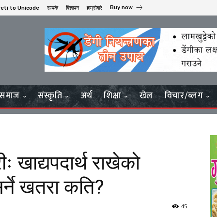
Buy now
eti to Unicode
सम्पर्क
विज्ञापन
हाम्रोबारे
समाज
संस्कृति
अर्थ
शिक्षा
खेल
विचार/ब्लग
ः खाद्यपदार्थ राखेको
्ने खतरा कति?
45