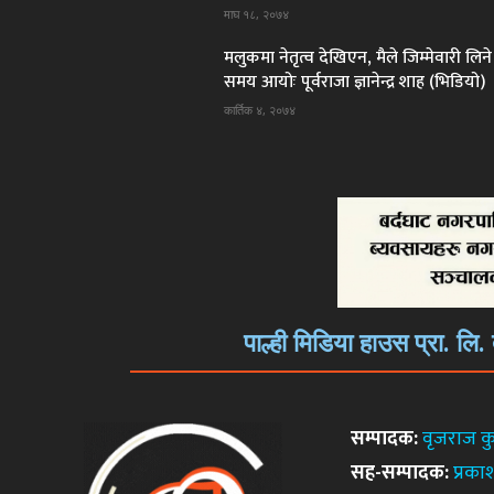
माघ १८, २०७४
मलुकमा नेतृत्व देखिएन, मैले जिम्मेवारी लिने
समय आयोः पूर्वराजा ज्ञानेन्द्र शाह (भिडियो)
कार्तिक ४, २०७४
पाल्ही मिडिया हाउस प्रा. लि
सम्पादक:
वृजराज क
सह-सम्पादक:
प्रका