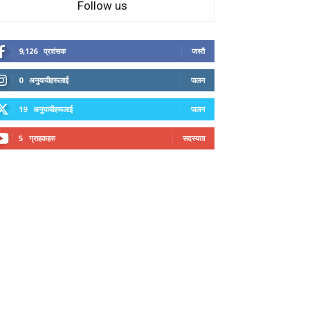
Follow us
9,126
प्रशंसक
जस्तै
0
अनुयायीहरूलाई
पालन
19
अनुयायीहरूलाई
पालन
5
ग्राहकहरु
सदस्यता